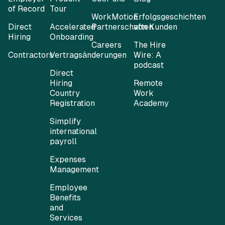
of Record
Tour
WorkMotion
Erfolgsgeschichten
Direct
Accelerated
Partnerschaften
von Kunden
Hiring
Onboarding
Careers
The Hire
Contractors
Vertragsänderungen
Wire: A
podcast
Direct
Hiring
Remote
Country
Work
Registration
Academy
Simplify
international
payroll
Expenses
Management
Employee
Benefits
and
Services