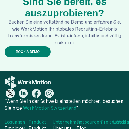
Sind Sie bereit, es
auszuprobieren?
Buchen Sie eine vollständige Demo und erfahren Sie,
wie WorkMotion Ihr globales Recruiting-Erlebnis
transformieren kann. Es ist einfach, intuitiv und völlig
risikofrei.
BOOK A DEMO
"Wenn Sie in der Schweiz einstellen möchten, besuchen
Sie bitte
WorkMotion Switzerland
"
Lösungen
Produkt
Unternehmen
Ressourcen
Preisgestalt
Länder
Employer
Produkt
Über uns
Blog