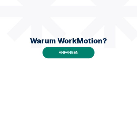
Warum WorkMotion?
ANFANGEN
50
%
100
x
90
x
99.9
x
Reduzierung der
schneller als
Bewertung der
Genauigkeit der
Leerstandszeiten
die Gründung
Kundenzufriedenheit
Gehaltsabrechnun
eines eigenen
(CSAT)
Unternehmens