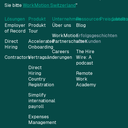
Sie bitte
WorkMotion Switzerland
"
Lösungen
Produkt
Unternehmen
Ressourcen
Preisgestalt
Länder
Employer
Produkt
Über uns
Blog
of Record
Tour
WorkMotion
Erfolgsgeschichten
Direct
Accelerated
Partnerschaften
von Kunden
Hiring
Onboarding
Careers
The Hire
Contractors
Vertragsänderungen
Wire: A
podcast
Direct
Hiring
Remote
Country
Work
Registration
Academy
Simplify
international
payroll
Expenses
Management