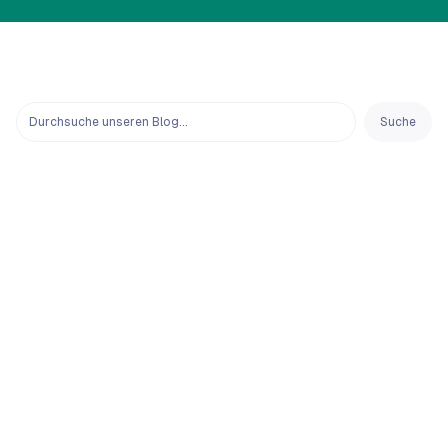
Suche
Customer success stories
BetterDoc: Nachhaltiges Wachstum durch eine 